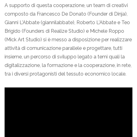
A supporto di questa cooperazione, un team di creativi
composto da Francesco De Donato (Founder di Dinja),
Gianni L'Abbate (giannilabbate), Roberto L'Abbate e Teo
Brigido (Founders di Realize Studio) e Michele Roppo
(Mick Art Studio) si è messo a disposizione per realizzare
attività di comunicazione parallele e progettare, tutti
insieme, un percorso di sviluppo legato a temi quali la
digitalizzazione, la formazione e la cooperazione, in rete,
tra i diversi protagonisti del tessuto economico locale.