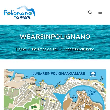
WEAREINPOLIGNANO
Home
Informazioni utili
weareinpolignano